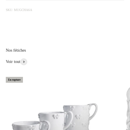
L'écusson en forme de coquillage ouvragé signe la collection Charles.
SKU: MUGCHA6A
L’extreme simplicité des formes est rehaussée par cette écusson
finement sculpté en médaille, apposé en pointillé tout au long de
déclinaison de ce service. Un prénom simple, fort, chaleureux Charles,
à l’image de ce service qui trouvera sa place dans vos diners les plus
simples comme les plus sophistiqués.
Nos fétiches
Voir Plus de Cette Collection
Voir tout
En rupture