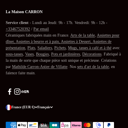
La Maison CARRON
Service client
- Lundi au Jeudi: 9h - 17h. Vendredi: 9h - 12h -
+33467520392
/
Par email
Céramiques fabriquées main en France.
Arts de la table
,
Assiettes pour
dîner, Assiettes à beurre et à pain, Assiettes à Dessert, Assiettes de
présentation
,
Plats
,
Saladiers
,
Pichets
,
Mugs, tasses à café et à thé
avec
sous-tasses
,
Vases
,
Bougies
,
Pots et jardinières
,
Décorations
. Fabriqué à
la main de sorte que chaque pièce soit unique et précieuse. Créations
par
Mathilde Carron-Astier de Villatte
. Nos
sets d'art de la table
, en
faïence faite main.
France (EUR €)
Français