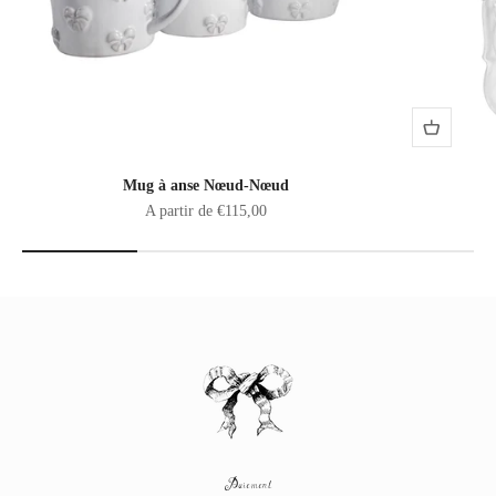
Mug à anse Nœud-Nœud
Prix de vente
A partir de €115,00
Paiement