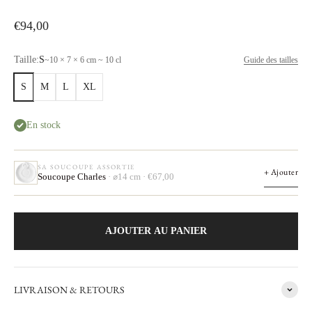
Prix de vente
€94,00
Taille:
S
~
10 × 7 × 6 cm ~ 10 cl
Guide des tailles
S
M
L
XL
En stock
SA SOUCOUPE ASSORTIE
+ Ajouter
Soucoupe Charles
· ⌀14 cm · €67,00
AJOUTER AU PANIER
LIVRAISON & RETOURS
Les secrets d'un objet
Charles