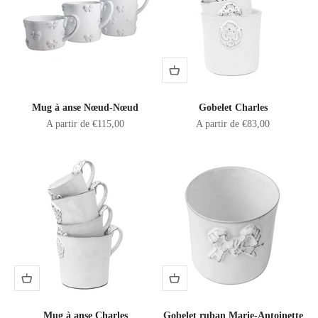
Mug à anse Nœud-Nœud
Gobelet Charles
Prix de vente
Prix de vente
A partir de €115,00
A partir de €83,00
Mug à anse Charles
Gobelet ruban Marie-Antoinette