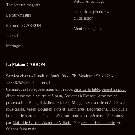
Retour & échange
Trouver un magasin
Conditions générales
Le Sur-mesure
d'utilisation
Rejoindre CARRON
Mentions légales
Journal
Mariages
La Maison CARRON
Service client
- Lundi au Jeudi: 9h - 17h. Vendredi: 9h - 12h -
+33467520392
/
Par email
Céramiques fabriquées main en France.
Arts de la table
,
Assiettes pour
dîner, Assiettes à beurre et à pain, Assiettes à Dessert, Assiettes de
présentation
,
Plats
,
Saladiers
,
Pichets
,
Mugs, tasses à café et à thé
avec
sous-tasses
,
Vases
,
Bougies
,
Pots et jardinières
,
Décorations
. Fabriqué à
la main de sorte que chaque pièce soit unique et précieuse. Créations
par
Mathilde Carron-Astier de Villatte
. Nos
sets d'art de la table
, en
faïence faite main.