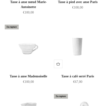
Tasse à anse nœud Marie-
Tasse à pied avec anse Paris
Antoinette
Prix de vente
€100,00
Prix de vente
€100,00
En rupture
Tasse à anse Mademoiselle
Tasse à café serré Paris
Prix de vente
Prix de vente
€100,00
€67,00
En rupture