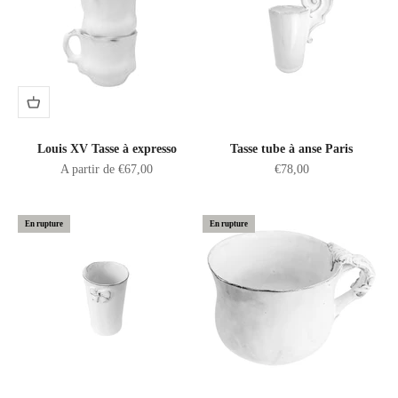
Louis XV Tasse à expresso
Tasse tube à anse Paris
Prix de vente
Prix de vente
A partir de €67,00
€78,00
En rupture
En rupture