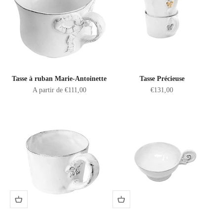
Tasse à ruban Marie-Antoinette
Tasse Précieuse
Prix de vente
Prix de vente
A partir de €111,00
€131,00