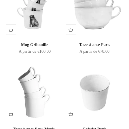
Mug Gribouille
Tasse à anse Paris
Prix de vente
Prix de vente
A partir de €100,00
A partir de €78,00