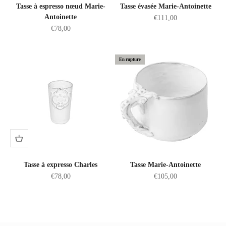
Tasse à espresso nœud Marie-
Tasse évasée Marie-Antoinette
Antoinette
Prix de vente
€111,00
Prix de vente
€78,00
En rupture
Tasse à expresso Charles
Tasse Marie-Antoinette
Prix de vente
Prix de vente
€78,00
€105,00
Fait main en France avec amour
Découvrez le procédé de fabrication unique CARRON