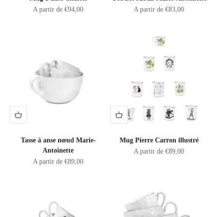
Prix de vente
Prix de vente
A partir de €94,00
A partir de €83,00
Tasse à anse nœud Marie-
Mug Pierre Carron illustré
Antoinette
Prix de vente
A partir de €89,00
Prix de vente
A partir de €89,00