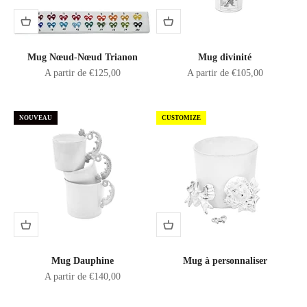
Mug Nœud-Nœud Trianon
Mug divinité
Prix de vente
Prix de vente
A partir de €125,00
A partir de €105,00
NOUVEAU
CUSTOMIZE
Mug Dauphine
Mug à personnaliser
Prix de vente
A partir de €140,00