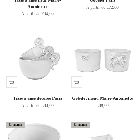
Tasse à anse fleur Marie-
Gobelet Paris
Antoinette
Prix de vente
A partir de €72,00
Prix de vente
A partir de €94,00
Tasse à anse décorée Paris
Gobelet nœud Marie-Antoinette
Prix de vente
Prix de vente
A partir de €83,00
€89,00
En rupture
En rupture