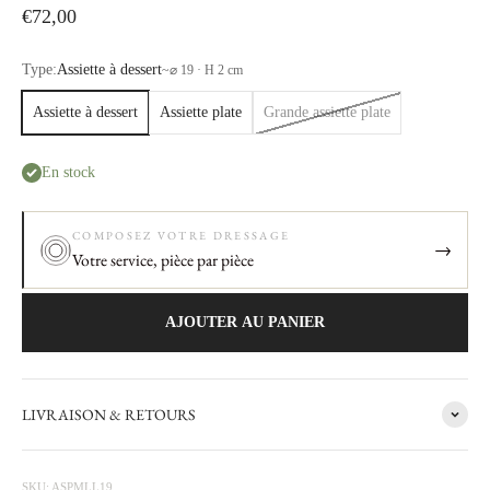
Prix de vente
€72,00
Type:
Assiette à dessert
~
⌀ 19 · H 2 cm
Assiette à dessert
Assiette plate
Grande assiette plate
En stock
COMPOSEZ VOTRE DRESSAGE
→
Votre service, pièce par pièce
AJOUTER AU PANIER
LIVRAISON & RETOURS
Les secrets d'un objet
Mademoiselle
Une collection toute en rondeur, certaines assiettes ont des apparences
SKU: ASPMLL19