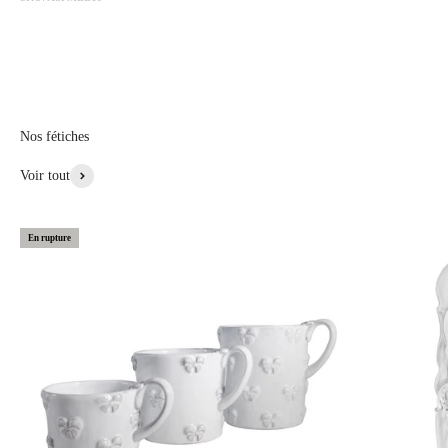
de fleurs aux pétales étalées, les vases et les coupes ont des boules,
Mademoiselle pour un service chic. Au Moyen Age Mademoiselle
désigne une jeune fille ou une femme non mariée , désigne également
une princesse, on pense alors à la noblesse de Mademoiselle Coco
Chanel bien sur....
Nos fétiches
Voir Plus de Cette Collection
Voir tout
En rupture