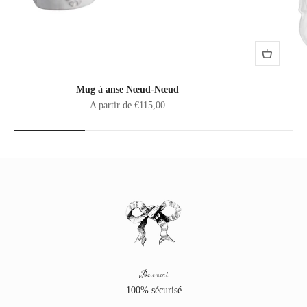
Mug à anse Nœud-Nœud
Prix de vente
A partir de €115,00
Paiement
100% sécurisé