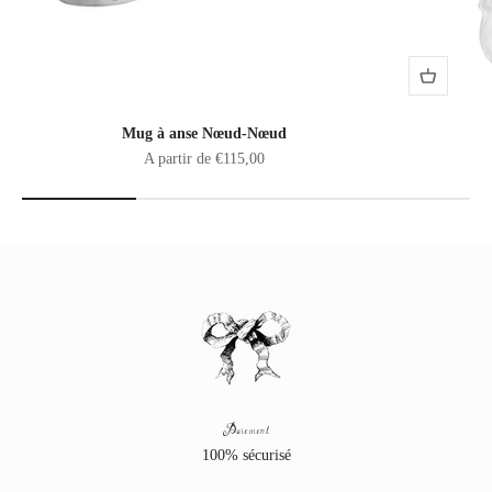
Mug à anse Nœud-Nœud
Prix de vente
A partir de €115,00
Paiement
100% sécurisé