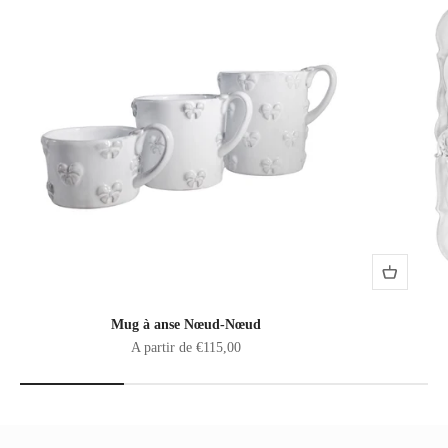
Mug à anse Nœud-Nœud
Prix de vente
A partir de €115,00