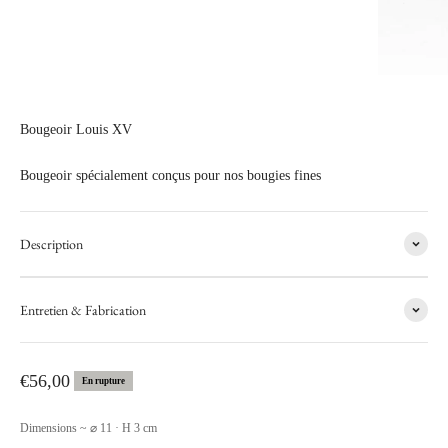
Bougeoir Louis XV
Bougeoir spécialement conçus pour nos bougies fines
Description
Entretien & Fabrication
Prix de vente
€56,00
En rupture
Dimensions ~ ⌀ 11 · H 3 cm