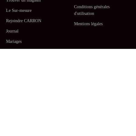
Trouver un magasin
Conditions générales
Le Sur-mesure
d'utilisation
Rejoindre CARRON
Mentions légales
Journal
Mariages
La Maison CARRON
Service client
- Lundi au Jeudi: 9h - 17h. Vendredi: 9h - 12h -
+33467520392
/
Par email
Céramiques fabriquées main en France.
Arts de la table
,
Assiettes pour
dîner, Assiettes à beurre et à pain, Assiettes à Dessert, Assiettes de
présentation
,
Plats
,
Saladiers
,
Pichets
,
Mugs, tasses à café et à thé
avec
sous-tasses
,
Vases
,
Bougies
,
Pots et jardinières
,
Décorations
. Fabriqué à
la main de sorte que chaque pièce soit unique et précieuse. Créations
par
Mathilde Carron-Astier de Villatte
. Nos
sets d'art de la table
, en
faïence faite main.