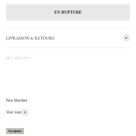
EN RUPTURE
Les secrets d'un objet
LIVRAISON & RETOURS
Louis XV
Le style Louis XV succède au style Régence, qui en est une ébauche par
l'abandon progressif de l'inspiration classique qui prévalait depuis la
SKU: BOULXV3
Renaissance. Le style Louis XV se laisse tenter par le baroque. C'est un
style d'invention. Pour la première fois depuis le Moyen Âge, on voit
réapparaître l'asymétrie; il en résulte une impression de fantaisie, sans
pouvoir dire pourquoi au premier coup d'œil. Cette collection simple et
délicat se marie avec de la vaisselle ancienne, ou très contemporaine
sans jamais perdre de sa beauté.
Nos fétiches
Voir Plus de Cette Collection
Voir tout
En rupture