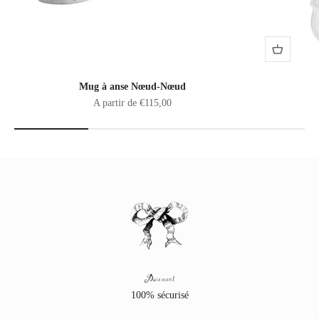
Mug à anse Nœud-Nœud
Prix de vente
A partir de €115,00
Paiement
100% sécurisé