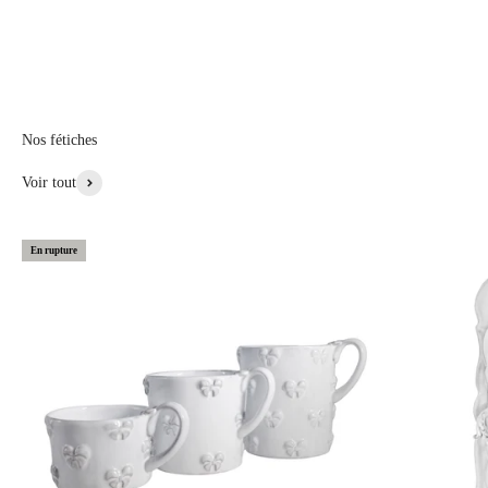
orthodoxes, des jeunes filles en fleurs,.... la couronne est un ornement
qui ceint la tete, on retrouve dans cette collection la forme ronde de la
couronne déclinée afin d’offrir differents objets décoratifs, porte
bougie, vide poche, receptacle à bijoux , présentation de fruits rouges
ou de desserts...
Nos fétiches
Voir Plus de Cette Collection
Voir tout
En rupture