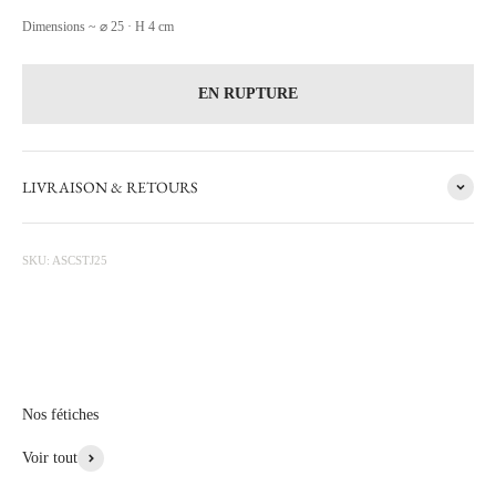
Dimensions ~ ⌀ 25 · H 4 cm
EN RUPTURE
LIVRAISON & RETOURS
Les secrets d'un objet
SKU: ASCSTJ25
Saint-Jacques
Sur la route de Saint jacques, la coquille guide nos pas, sur nos assiettes
les petites coquilles guident nos fourchettes!
Voir Plus de Cette Collection
Nos fétiches
Voir tout