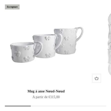
En rupture
Mug à anse Nœud-Nœud
Prix de vente
A partir de €115,00