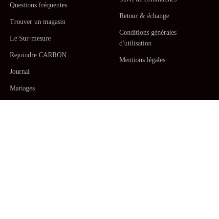
Questions fréquentes
Retour & échange
Trouver un magasin
Conditions générales
Le Sur-mesure
d'utilisation
Rejoindre CARRON
Mentions légales
Journal
Mariages
La Maison CARRON
Service client
- Lundi au Jeudi: 9h - 17h. Vendredi: 9h - 12h -
+33467520392
/
Par email
Céramiques fabriquées main en France.
Arts de la table
,
Assiettes pour
dîner, Assiettes à beurre et à pain, Assiettes à Dessert, Assiettes de
présentation
,
Plats
,
Saladiers
,
Pichets
,
Mugs, tasses à café et à thé
avec
sous-tasses
,
Vases
,
Bougies
,
Pots et jardinières
,
Décorations
. Fabriqué à
la main de sorte que chaque pièce soit unique et précieuse. Créations
par
Mathilde Carron-Astier de Villatte
. Nos
sets d'art de la table
, en