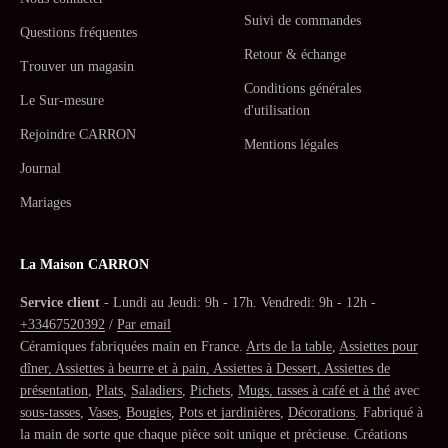
Suivi de commandes
Questions fréquentes
Retour & échange
Trouver un magasin
Conditions générales
Le Sur-mesure
d'utilisation
Rejoindre CARRON
Mentions légales
Journal
Mariages
La Maison CARRON
Service client
- Lundi au Jeudi: 9h - 17h. Vendredi: 9h - 12h -
+33467520392
/
Par email
Céramiques fabriquées main en France.
Arts de la table
,
Assiettes pour
dîner, Assiettes à beurre et à pain, Assiettes à Dessert, Assiettes de
présentation
,
Plats
,
Saladiers
,
Pichets
,
Mugs, tasses à café et à thé
avec
sous-tasses
,
Vases
,
Bougies
,
Pots et jardinières
,
Décorations
. Fabriqué à
la main de sorte que chaque pièce soit unique et précieuse. Créations