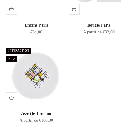
Encens Paris
Bougie Paris
Prix de vente
Prix de vente
€34,00
A partir de €32,00
INTERACTION
NEW
Assiette Torchon
Prix de vente
A partir de €105,00
Fait main en France avec amour