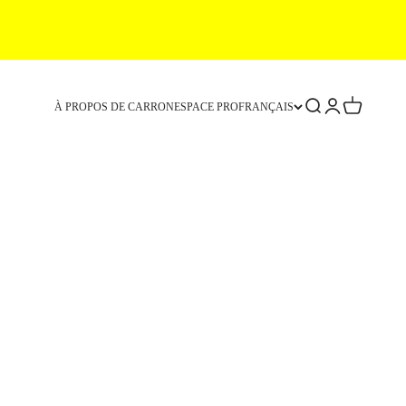
Recherche
Connexion
Panier
À PROPOS DE CARRON
ESPACE PRO
FRANÇAIS
ès Hadj-Hacène. Leur partenariat a donné naissance à deux
que d'Inès Hadj-Hacène.