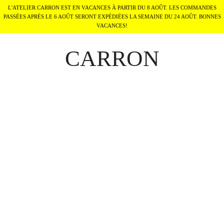
L'ATELIER CARRON EST EN VACANCES À PARTIR DU 8 AOÛT. LES COMMANDES
PASSÉES APRÈS LE 6 AOÛT SERONT EXPÉDIÉES LA SEMAINE DU 24 AOÛT. BONNES
VACANCES!
CARRON
TRICE x CARRON
hilde Carron-Astier de Villatte, s'est associé à l'artiste de TRICE, In
ettes en céramique qui mêlent un héritage franco-italien au style graphi