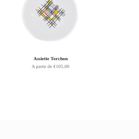
Assiette Torchon
Prix de vente
A partir de €105,00