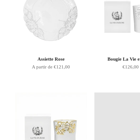
Assiette Rose
Bougie La Vie 
Prix de vente
Prix de v
A partir de €121,00
€126,00