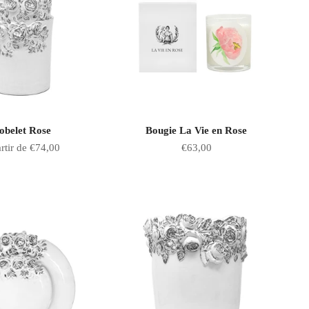
obelet Rose
Bougie La Vie en Rose
 de vente
Prix de vente
rtir de €74,00
€63,00