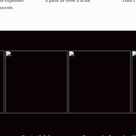
ont expédiées
à partir de 800€ d'achat
Dans l
 ouvrés