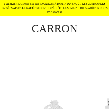
L'ATELIER CARRON EST EN VACANCES À PARTIR DU 8 AOÛT. LES COMMANDES
PASSÉES APRÈS LE 6 AOÛT SERONT EXPÉDIÉES LA SEMAINE DU 24 AOÛT. BONNES
VACANCES!
CARRON
Rose