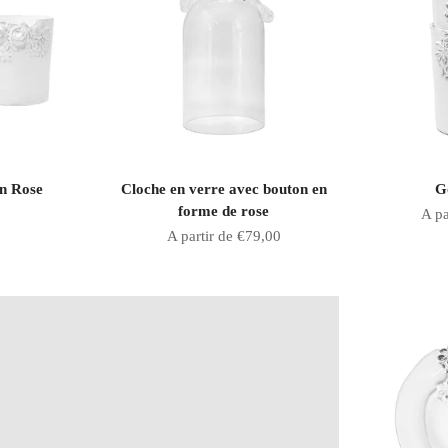
en Rose
Cloche en verre avec bouton en
G
forme de rose
ente
Prix
A pa
Prix de vente
A partir de €79,00
Raffinement et Grâce