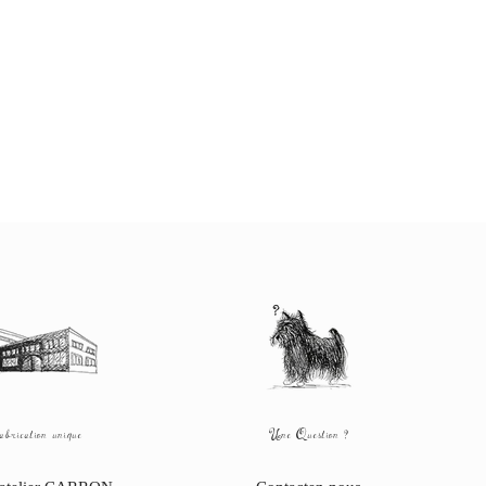
brication unique
Une Question ?