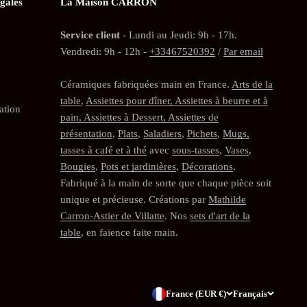
gales
La Maison CARRON
Service client
- Lundi au Jeudi: 9h - 17h.
Vendredi: 9h - 12h -
+33467520392
/
Par email
Céramiques fabriquées main en France.
Arts de la
table
,
Assiettes pour dîner, Assiettes à beurre et à
ation
pain, Assiettes à Dessert, Assiettes de
présentation
,
Plats
,
Saladiers
,
Pichets
,
Mugs,
tasses à café et à thé
avec
sous-tasses
,
Vases
,
Bougies
,
Pots et jardinières
,
Décorations
.
Fabriqué à la main de sorte que chaque pièce soit
unique et précieuse. Créations par
Mathilde
Carron-Astier de Villatte
. Nos
sets d'art de la
table
, en faïence faite main.
France (EUR €)
Français