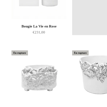
Bougie La Vie en Rose
Prix de vente
€231,00
En rupture
En rupture