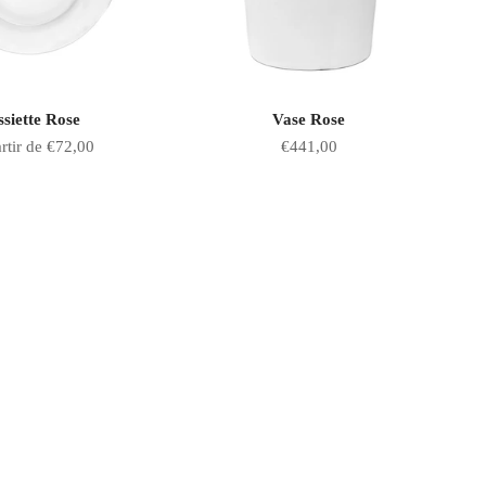
ssiette Rose
Vase Rose
 de vente
Prix de vente
rtir de €72,00
€441,00