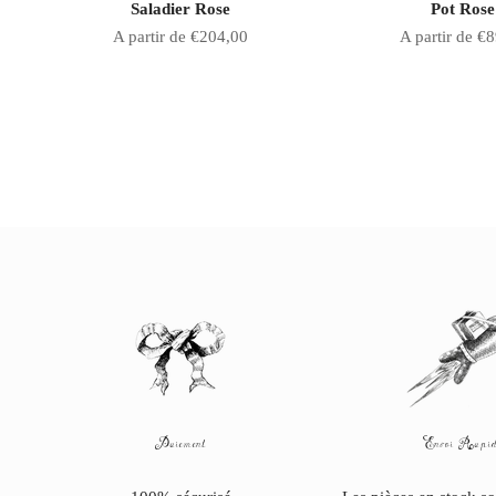
Saladier Rose
Pot Rose
Prix de vente
Prix de vente
A partir de €204,00
A partir de €
Paiement
Envoi Rapid